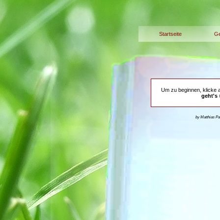
Startseite
Ge
Um zu beginnen, klicke 
geht's 
by Matthias P