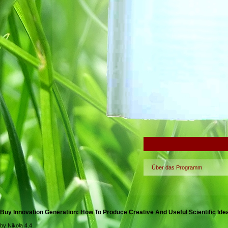
Über das Programm
Buy Innovation Generation: How To Produce Creative And Useful Scientific Ide
by
Nikola
4.4