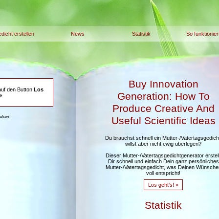
dicht erstellen
News
Statistik
So funktionier
Buy Innovation
auf den Button
Los
Generation: How To
»
.
Produce Creative And
aulsen
Useful Scientific Ideas
Du brauchst schnell ein Mutter-/Vatertagsgedich
willst aber nicht ewig überlegen?
Dieser Mutter-/Vatertagsgedichtgenerator erstell
Dir schnell und einfach Dein ganz persönliches
Mutter-/Vatertagsgedicht, was Deinen Wünsche
voll entspricht!
Los geht's! »
Statistik