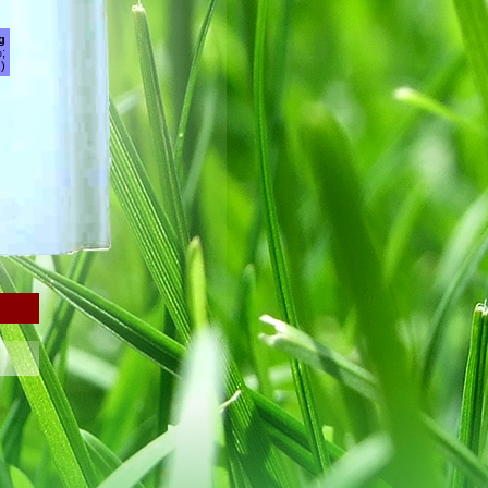
g
;
)