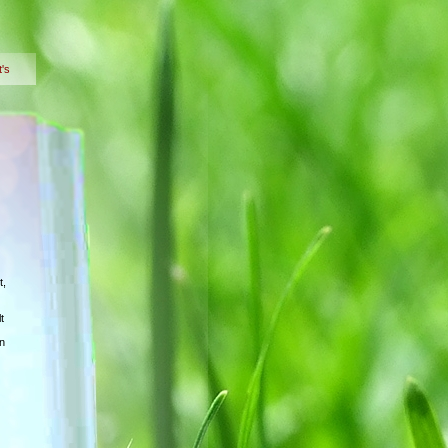
t's
t,
t
n