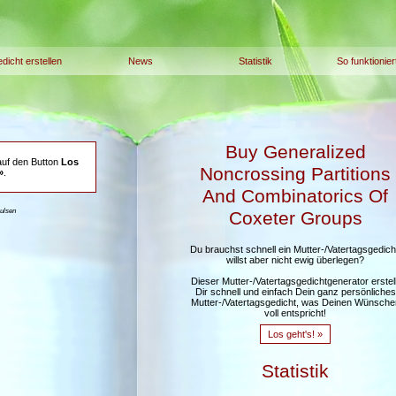
dicht erstellen
News
Statistik
So funktionier
Buy Generalized
auf den Button
Los
Noncrossing Partitions
»
.
And Combinatorics Of
aulsen
Coxeter Groups
Du brauchst schnell ein Mutter-/Vatertagsgedich
willst aber nicht ewig überlegen?
Dieser Mutter-/Vatertagsgedichtgenerator erstell
Dir schnell und einfach Dein ganz persönliches
Mutter-/Vatertagsgedicht, was Deinen Wünsche
voll entspricht!
Los geht's! »
Statistik