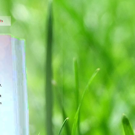
t's
t,
t
n