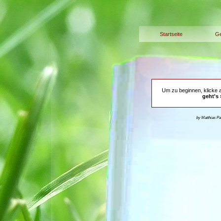
Startseite
Ge
Um zu beginnen, klicke 
geht's 
by Matthias P