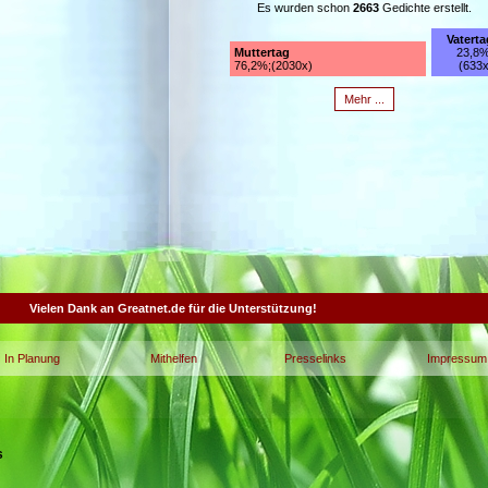
Es wurden schon
2663
Gedichte erstellt.
Vaterta
Muttertag
23,8%
76,2%;(2030x)
(633x
Mehr ...
Vielen Dank an Greatnet.de für die Unterstützung!
In Planung
Mithelfen
Presselinks
Impressum
s