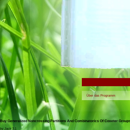
Über das Programm
Buy Generalized Noncrossing Partitions And Combinatorics Of Coxeter Group
by
Jack
3.1