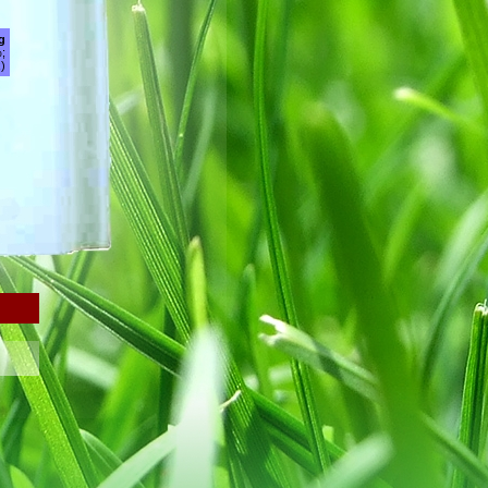
g
;
)