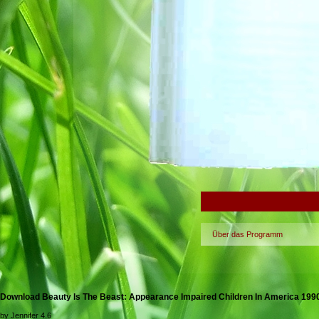
Über das Programm
Download Beauty Is The Beast: Appearance Impaired Children In America 199
by
Jennifer
4.6