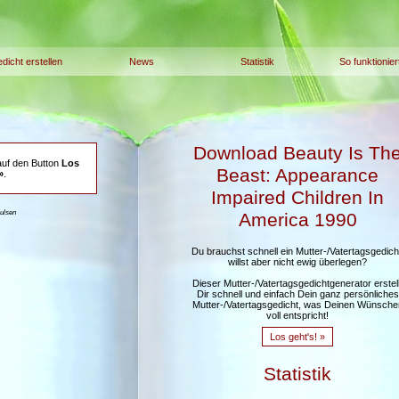
dicht erstellen
News
Statistik
So funktionier
Download Beauty Is Th
auf den Button
Los
Beast: Appearance
»
.
Impaired Children In
aulsen
America 1990
Du brauchst schnell ein Mutter-/Vatertagsgedich
willst aber nicht ewig überlegen?
Dieser Mutter-/Vatertagsgedichtgenerator erstell
Dir schnell und einfach Dein ganz persönliches
Mutter-/Vatertagsgedicht, was Deinen Wünsche
voll entspricht!
Los geht's! »
Statistik