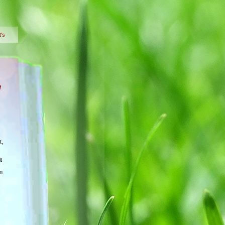
t's
e
t,
t
n