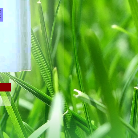
g
;
)