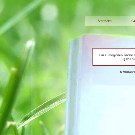
Startseite
Ge
Um zu beginnen, klicke 
geht's 
by Matthias P