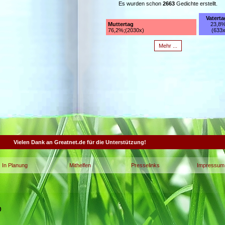
Es wurden schon
2663
Gedichte erstellt.
Vaterta
Muttertag
23,8%
76,2%;(2030x)
(633x
Mehr ...
Vielen Dank an Greatnet.de für die Unterstützung!
In Planung
Mithelfen
Presselinks
Impressum
0