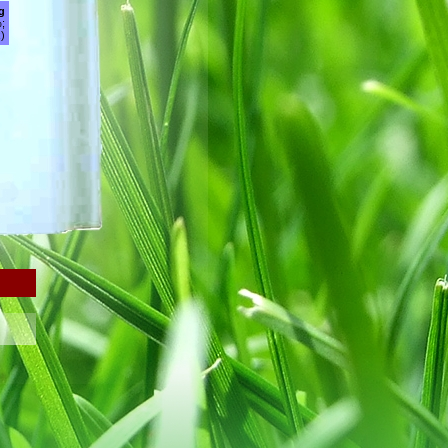
g
;
)