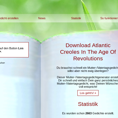
dicht erstellen
News
Statistik
So funktionier
Download Atlantic
auf den Button
Los
Creoles In The Age Of
»
.
Revolutions
aulsen
Du brauchst schnell ein Mutter-/Vatertagsgedich
willst aber nicht ewig überlegen?
Dieser Mutter-/Vatertagsgedichtgenerator erstell
Dir schnell und einfach Dein ganz persönliches
Mutter-/Vatertagsgedicht, was Deinen Wünsche
voll entspricht!
Los geht's! »
Statistik
Es wurden schon
2663
Gedichte erstellt.