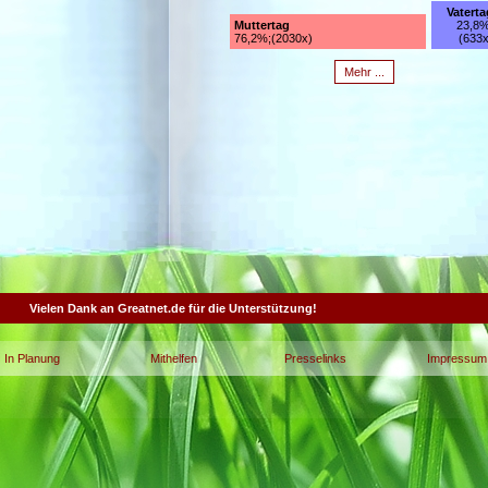
Vaterta
Muttertag
23,8%
76,2%;(2030x)
(633x
Mehr ...
Vielen Dank an Greatnet.de für die Unterstützung!
In Planung
Mithelfen
Presselinks
Impressum