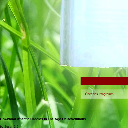
Über das Programm
Download Atlantic Creoles In The Age Of Revolutions
by
Susan
3.2