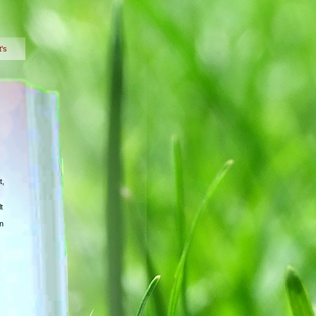
t's
t,
t
n