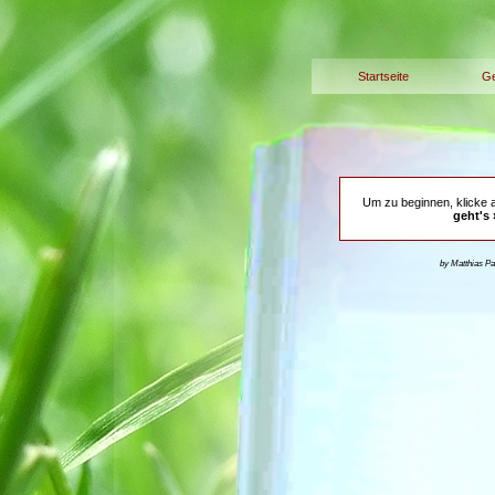
Startseite
Ge
Um zu beginnen, klicke 
geht's 
by Matthias P