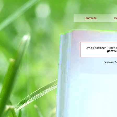
Startseite
Ge
Um zu beginnen, klicke 
geht's 
by Matthias P