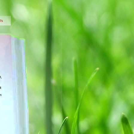
t's
t,
t
n