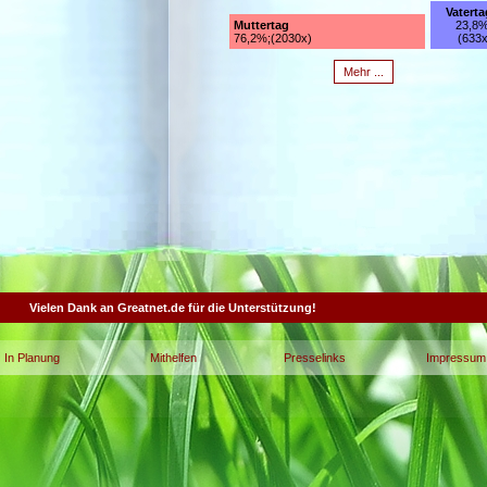
Vaterta
Muttertag
23,8%
76,2%;(2030x)
(633x
Mehr ...
Vielen Dank an Greatnet.de für die Unterstützung!
In Planung
Mithelfen
Presselinks
Impressum