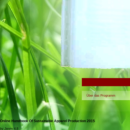
Über das Programm
Online Handbook Of Sustainable Apparel Production 2015
by
Jenny
4.8