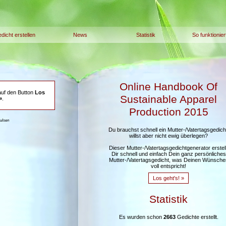
dicht erstellen
News
Statistik
So funktionier
Online Handbook Of
auf den Button
Los
Sustainable Apparel
»
.
Production 2015
aulsen
Du brauchst schnell ein Mutter-/Vatertagsgedich
willst aber nicht ewig überlegen?
Dieser Mutter-/Vatertagsgedichtgenerator erstell
Dir schnell und einfach Dein ganz persönliches
Mutter-/Vatertagsgedicht, was Deinen Wünsche
voll entspricht!
Los geht's! »
Statistik
Es wurden schon
2663
Gedichte erstellt.