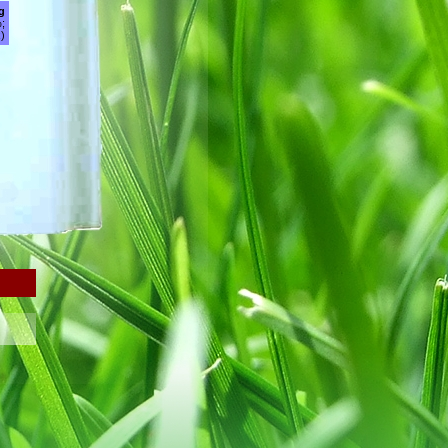
g
;
)