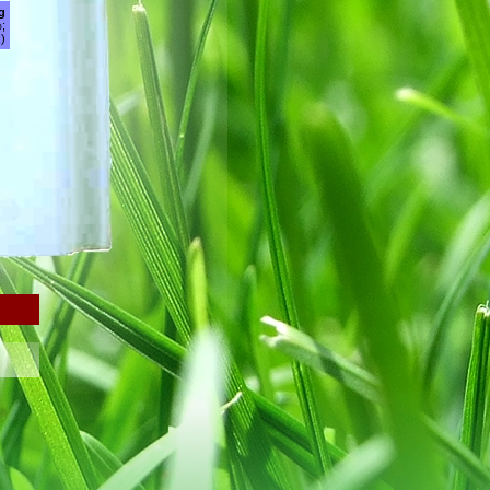
g
;
)