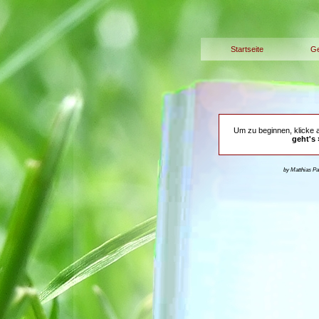
Startseite
Ge
Um zu beginnen, klicke 
geht's 
by Matthias P