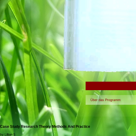
Über das Programm
Case Study Research Theory Methods And Practice
by
Lillian
5