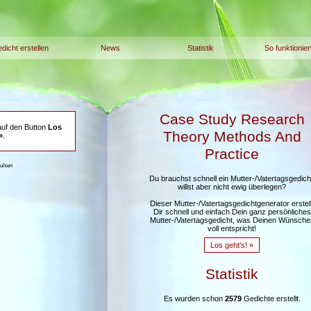
dicht erstellen
News
Statistik
So funktionier
Case Study Research
auf den Button
Los
Theory Methods And
»
.
Practice
aulsen
Du brauchst schnell ein Mutter-/Vatertagsgedich
willst aber nicht ewig überlegen?
Dieser Mutter-/Vatertagsgedichtgenerator erstell
Dir schnell und einfach Dein ganz persönliches
Mutter-/Vatertagsgedicht, was Deinen Wünsche
voll entspricht!
Los geht's! »
Statistik
Es wurden schon
2579
Gedichte erstellt.