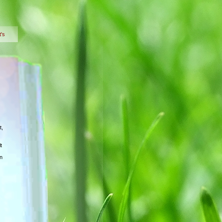
t's
t,
t
n