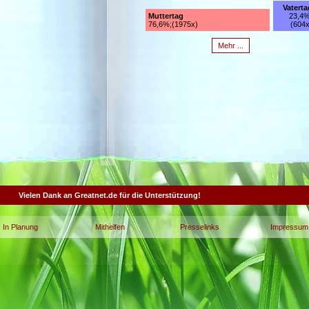
Vaterta
Muttertag
23,4%
76,6%;(1975x)
(604x
Mehr ...
Vielen Dank an Greatnet.de für die Unterstützung!
In Planung
Mithelfen
Presselinks
Impressum