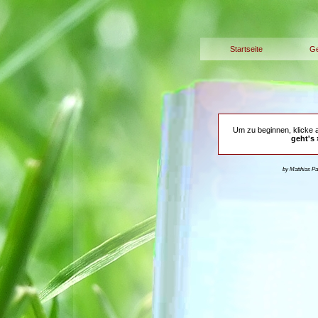
Startseite
Ge
Um zu beginnen, klicke 
geht's 
by Matthias P