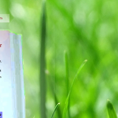
t's
r
t,
t
n
g
;