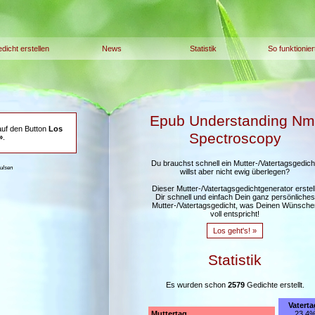
dicht erstellen
News
Statistik
So funktionier
Epub Understanding Nm
auf den Button
Los
Spectroscopy
»
.
Du brauchst schnell ein Mutter-/Vatertagsgedich
aulsen
willst aber nicht ewig überlegen?
Dieser Mutter-/Vatertagsgedichtgenerator erstell
Dir schnell und einfach Dein ganz persönliches
Mutter-/Vatertagsgedicht, was Deinen Wünsche
voll entspricht!
Los geht's! »
Statistik
Es wurden schon
2579
Gedichte erstellt.
Vaterta
Muttertag
23,4%