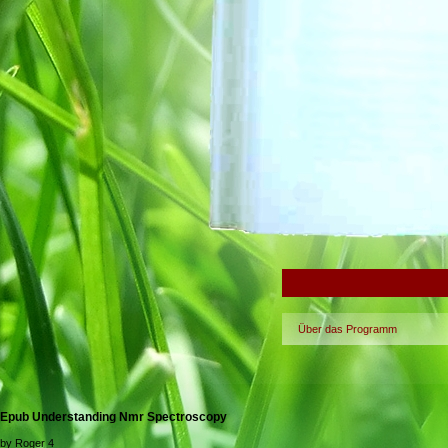
Über das Programm
Epub Understanding Nmr Spectroscopy
by
Roger
4