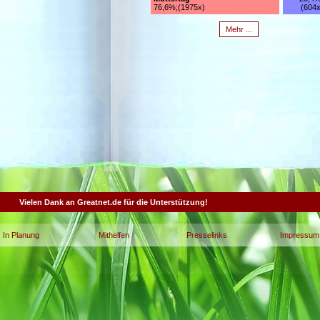
76,6%;(1975x)
(604x
Mehr ...
Vielen Dank an Greatnet.de für die Unterstützung!
In Planung
Mithelfen
Presselinks
Impressum