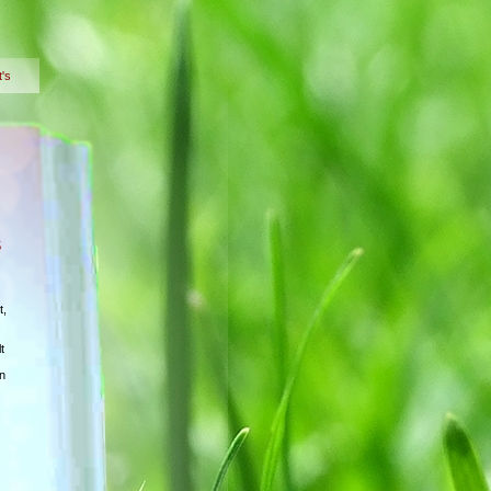
t's
s
t,
t
n