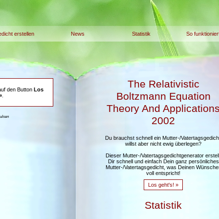
dicht erstellen
News
Statistik
So funktionier
The Relativistic
auf den Button
Los
Boltzmann Equation
»
.
Theory And Application
aulsen
2002
Du brauchst schnell ein Mutter-/Vatertagsgedich
willst aber nicht ewig überlegen?
Dieser Mutter-/Vatertagsgedichtgenerator erstell
Dir schnell und einfach Dein ganz persönliches
Mutter-/Vatertagsgedicht, was Deinen Wünsche
voll entspricht!
Los geht's! »
Statistik