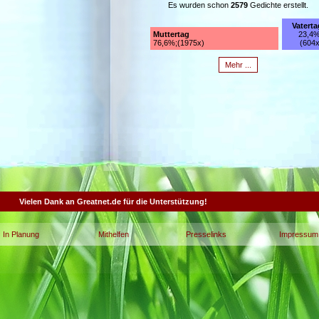
Es wurden schon
2579
Gedichte erstellt.
Vaterta
Muttertag
23,4%
76,6%;(1975x)
(604x
Mehr ...
Vielen Dank an Greatnet.de für die Unterstützung!
In Planung
Mithelfen
Presselinks
Impressum