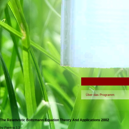
Über das Programm
The Relativistic Boltzmann Equation Theory And Applications 2002
by
Patricia
3.3