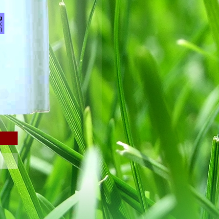
g
;
)