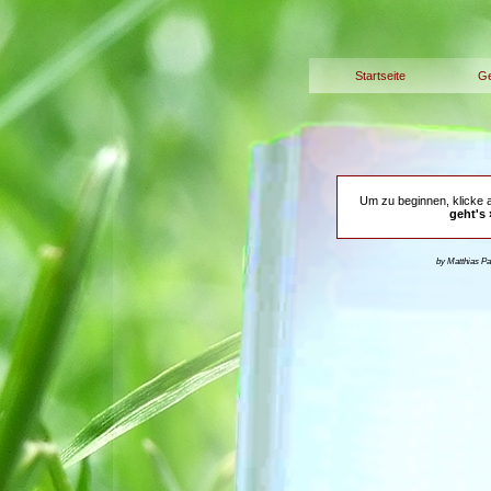
Startseite
Ge
Um zu beginnen, klicke 
geht's 
by Matthias P